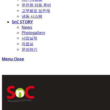
무전원 자동 루버
고무발포 보온재
냉동 시스템
SnC STORY
News
Photogallery
사업실적
자료실
문의하기
Menu
Close