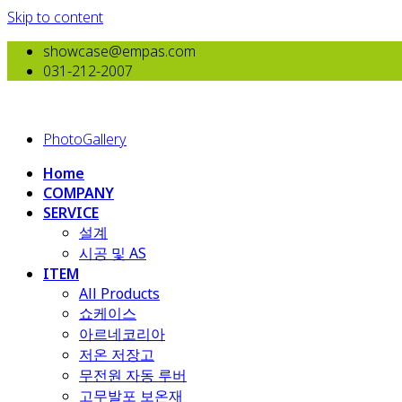
Skip to content
showcase@empas.com
031-212-2007
PhotoGallery
Home
COMPANY
SERVICE
설계
시공 및 AS
ITEM
All Products
​쇼케이스
아르네코리아
저온 저장고
무전원 자동 루버
고무발포 보온재