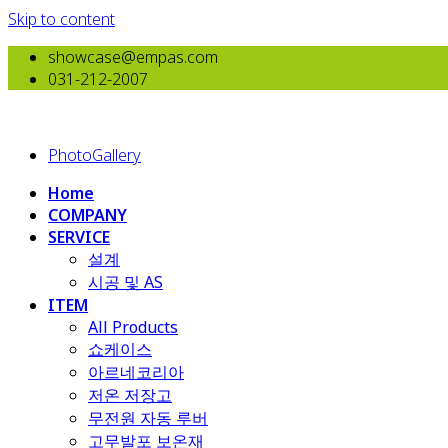
Skip to content
showcase@empas.com
031-212-2007
PhotoGallery
Home
COMPANY
SERVICE
설계
시공 및 AS
ITEM
All Products
​쇼케이스
아르네코리아
저온 저장고
무전원 자동 루버
고무발포 보온재