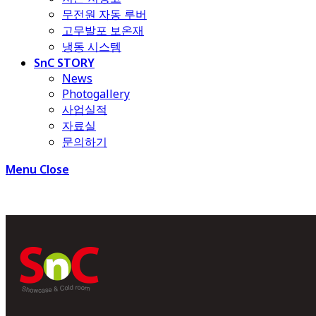
무전원 자동 루버
고무발포 보온재
냉동 시스템
SnC STORY
News
Photogallery
사업실적
자료실
문의하기
Menu
Close