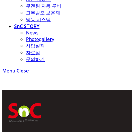
무전원 자동 루버
고무발포 보온재
냉동 시스템
SnC STORY
News
Photogallery
사업실적
자료실
문의하기
Menu
Close