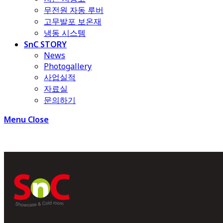
무전원 자동 루버
고무발포 보온재
냉동 시스템
SnC STORY
News
Photogallery
사업실적
자료실
문의하기
Menu
Close