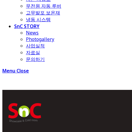
무전원 자동 루버
고무발포 보온재
냉동 시스템
SnC STORY
News
Photogallery
사업실적
자료실
문의하기
Menu
Close