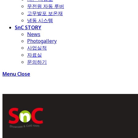
무전원 자동 루버
고무발포 보온재
냉동 시스템
SnC STORY
News
Photogallery
사업실적
자료실
문의하기
Menu
Close