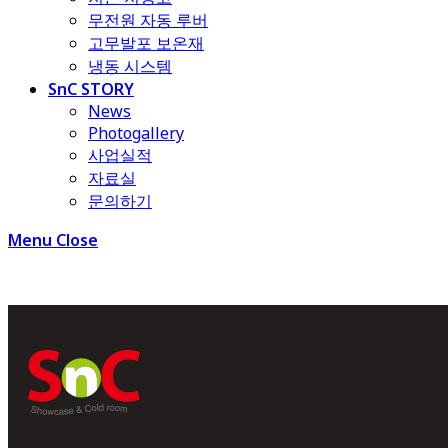
무전원 자동 루버
고무발포 보온재
냉동 시스템
SnC STORY
News
Photogallery
사업실적
자료실
문의하기
Menu
Close