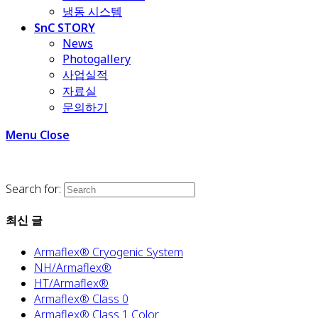
냉동 시스템
SnC STORY
News
Photogallery
사업실적
자료실
문의하기
Menu
Close
Search for:
최신 글
Armaflex® Cryogenic System
NH/Armaflex®
HT/Armaflex®
Armaflex® Class 0
Armaflex® Class 1 Color