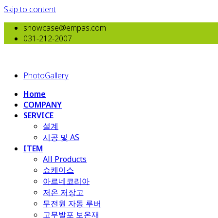
Skip to content
showcase@empas.com
031-212-2007
PhotoGallery
Home
COMPANY
SERVICE
설계
시공 및 AS
ITEM
All Products
​쇼케이스
아르네코리아
저온 저장고
무전원 자동 루버
고무발포 보온재