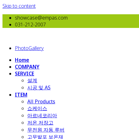
Skip to content
showcase@empas.com
031-212-2007
PhotoGallery
Home
COMPANY
SERVICE
설계
시공 및 AS
ITEM
All Products
​쇼케이스
아르네코리아
저온 저장고
무전원 자동 루버
고무발포 보온재