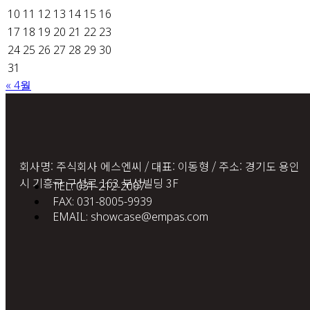
10
11
12
13
14
15
16
17
18
19
20
21
22
23
24
25
26
27
28
29
30
31
« 4월
회사명: 주식회사 에스엔씨 / 대표: 이동형 / 주소: 경기도 용인
시 기흥구 구성로 163 부성빌딩 3F
TEL: 031-212-2007
FAX: 031-8005-9939
EMAIL: showcase@empas.com