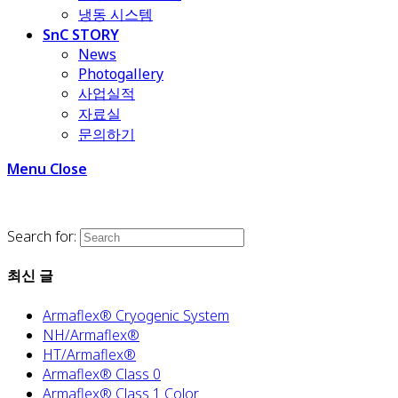
냉동 시스템
SnC STORY
News
Photogallery
사업실적
자료실
문의하기
Menu
Close
Search for:
최신 글
Armaflex® Cryogenic System
NH/Armaflex®
HT/Armaflex®
Armaflex® Class 0
Armaflex® Class 1 Color