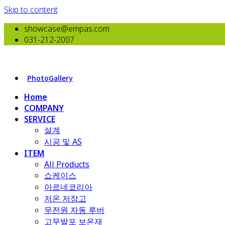
Skip to content
showcase@empas.com
031-212-2007
PhotoGallery
Home
COMPANY
SERVICE
설계
시공 및 AS
ITEM
All Products
​쇼케이스
아르네코리아
저온 저장고
무전원 자동 루버
고무발포 보온재